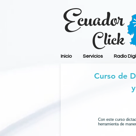
Ecuador
C lick
Inicio
Servicios
Radio Digi
Curso de 
y
C
on este curso dictad
herramienta de manera